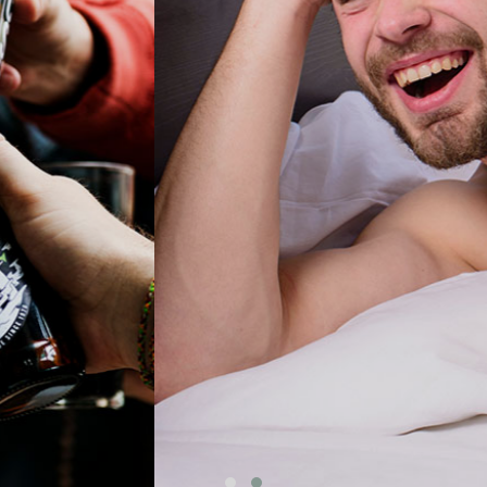
DOOR HET
LEVEN MET JE
VRIENDEN.
KG-2 is je vriend die je altijd
bij je draagt