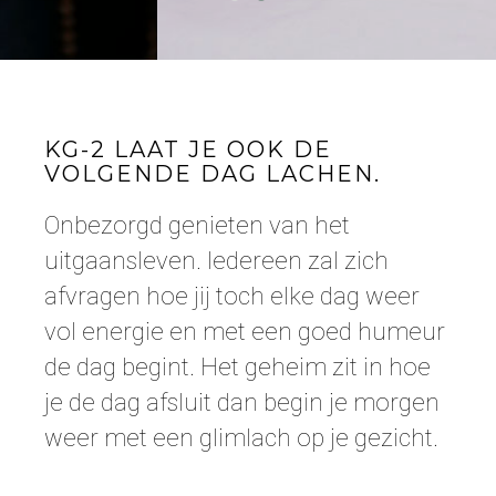
KG-2 LAAT JE OOK DE
VOLGENDE DAG LACHEN.
Onbezorgd genieten van het
uitgaansleven. Iedereen zal zich
afvragen hoe jij toch elke dag weer
vol energie en met een goed humeur
de dag begint. Het geheim zit in hoe
je de dag afsluit dan begin je morgen
weer met een glimlach op je gezicht.