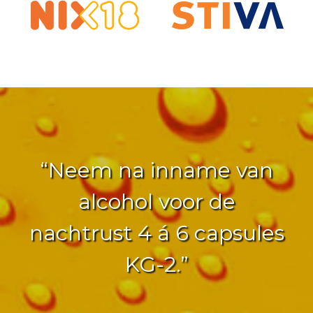
“Neem na inname van
alcohol voor de
nachtrust 4 á 6 capsules
KG-2.”